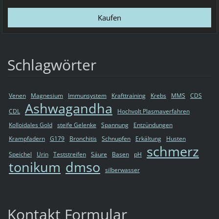
Schlagwörter
Venen
Magnesium
Immunsystem
Krafttraining
Krebs
MMS
CDS
Ashwagandha
CDL
Hochvolt Plasmaverfahren
Kolloidales Gold
steife Gelenke
Spannung
Entzündungen
Krampfadern
G179
Bronchitis
Schnupfen
Erkältung
Husten
schmerz
Speichel
Urin
Teststreifen
Säure
Basen
pH
tonikum
dmso
silberwasser
Kontakt Formular