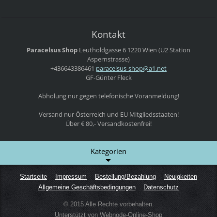
Kontakt
Paracelsus Shop
Leutholdgasse 6
1220 Wien
(U2 Station
Aspernstrasse)
+436643386461
paracels
us-shop@
a1.net
GF-Günter Fleck
Abholung nur gegen telefonische Voranmeldung!
Versand nur Österreich und EU Mitgliedsstaaten!
Über € 80,- Versandkostenfrei!
Kategorien
Startseite
Impressum
Bestellung/Bezahlung
Neuigkeiten
Allgemeine Geschäftsbedingungen
Datenschutz
© 2015 Alle Rechte vorbehalten.
Unterstützt von Webnode-Online-Shop