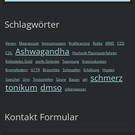
Schlagwörter
Venen
Magnesium
Immunsystem
Krafttraining
Krebs
MMS
CDS
Ashwagandha
CDL
Hochvolt Plasmaverfahren
Kolloidales Gold
steife Gelenke
Spannung
Entzündungen
Krampfadern
G179
Bronchitis
Schnupfen
Erkältung
Husten
schmerz
Speichel
Urin
Teststreifen
Säure
Basen
pH
tonikum
dmso
silberwasser
Kontakt Formular