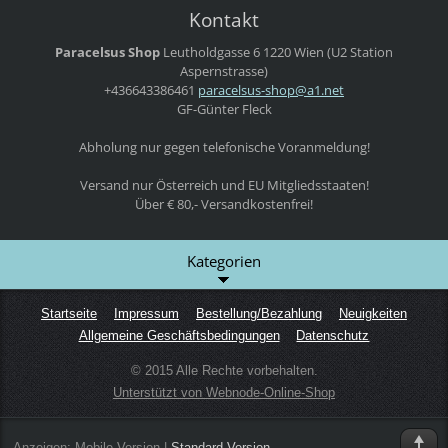
Kontakt
Paracelsus Shop
Leutholdgasse 6
1220 Wien
(U2 Station
Aspernstrasse)
+436643386461
paracels
us-shop@
a1.net
GF-Günter Fleck
Abholung nur gegen telefonische Voranmeldung!
Versand nur Österreich und EU Mitgliedsstaaten!
Über € 80,- Versandkostenfrei!
Kategorien
Startseite
Impressum
Bestellung/Bezahlung
Neuigkeiten
Allgemeine Geschäftsbedingungen
Datenschutz
© 2015 Alle Rechte vorbehalten.
Unterstützt von Webnode-Online-Shop
Anzeigen:
Mobile Version
|
Standard Version