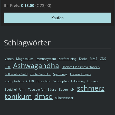
Ihr Preis:
€ 18,00
(
€ 23,00
)
Schlagwörter
Venen
Magnesium
Immunsystem
Krafttraining
Krebs
MMS
CDS
Ashwagandha
CDL
Hochvolt Plasmaverfahren
Kolloidales Gold
steife Gelenke
Spannung
Entzündungen
Krampfadern
G179
Bronchitis
Schnupfen
Erkältung
Husten
schmerz
Speichel
Urin
Teststreifen
Säure
Basen
pH
tonikum
dmso
silberwasser