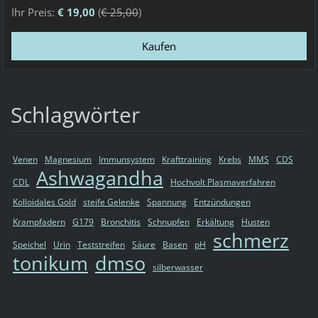
Ihr Preis:
€ 19,00
(
€ 25,00
)
Schlagwörter
Venen
Magnesium
Immunsystem
Krafttraining
Krebs
MMS
CDS
Ashwagandha
CDL
Hochvolt Plasmaverfahren
Kolloidales Gold
steife Gelenke
Spannung
Entzündungen
Krampfadern
G179
Bronchitis
Schnupfen
Erkältung
Husten
schmerz
Speichel
Urin
Teststreifen
Säure
Basen
pH
tonikum
dmso
silberwasser