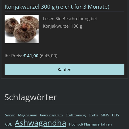
Konjakwurzel 300 g (reicht für 3 Monate)
Lesen Sie Beschreibung bei
Konjakwurzel 100 g
Ihr Preis:
€ 41,00
(
€ 45,00
)
Schlagwörter
Venen
Magnesium
Immunsystem
Krafttraining
Krebs
MMS
CDS
Ashwagandha
CDL
Hochvolt Plasmaverfahren