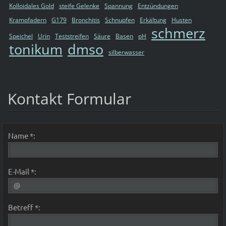
Kolloidales Gold
steife Gelenke
Spannung
Entzündungen
Krampfadern
G179
Bronchitis
Schnupfen
Erkältung
Husten
schmerz
Speichel
Urin
Teststreifen
Säure
Basen
pH
tonikum
dmso
silberwasser
Kontakt Formular
Name *:
E-Mail *:
Betreff *: