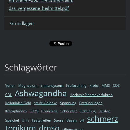
nd_anderes/wasserstoffperoxid-
das_vergessene_heilmittel.pdf
Grundlagen
Schlagwörter
Venen
Magnesium
Immunsystem
Krafttraining
Krebs
MMS
CDS
Ashwagandha
CDL
Hochvolt Plasmaverfahren
Kolloidales Gold
steife Gelenke
Spannung
Entzündungen
Krampfadern
G179
Bronchitis
Schnupfen
Erkältung
Husten
schmerz
Speichel
Urin
Teststreifen
Säure
Basen
pH
tonikum
dmso
silberwasser