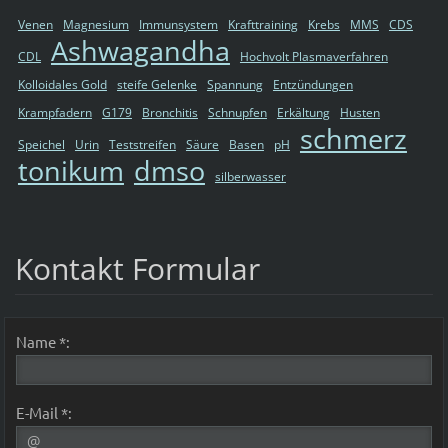
Venen
Magnesium
Immunsystem
Krafttraining
Krebs
MMS
CDS
Ashwagandha
CDL
Hochvolt Plasmaverfahren
Kolloidales Gold
steife Gelenke
Spannung
Entzündungen
Krampfadern
G179
Bronchitis
Schnupfen
Erkältung
Husten
schmerz
Speichel
Urin
Teststreifen
Säure
Basen
pH
tonikum
dmso
silberwasser
Kontakt Formular
Name *:
E-Mail *: