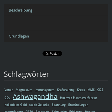
Beschreibung
Grundlagen
Schlagwörter
Venen
Magnesium
Immunsystem
Krafttraining
Krebs
MMS
CDS
Ashwagandha
CDL
Hochvolt Plasmaverfahren
Kolloidales Gold
steife Gelenke
Spannung
Entzündungen
Krampfadern
G179
Bronchitis
Schnupfen
Erkältung
Husten