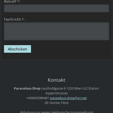
Betreff *:
Nachricht *:
Kontakt
Paracelsus Shop
Leutholdgasse 6
1220 Wien
(U2 Station
Aspernstrasse)
+436643386461
paracels
us-shop@
a1.net
GF-Günter Fleck
Abholung nur gegen telefonische Voranmeldung!