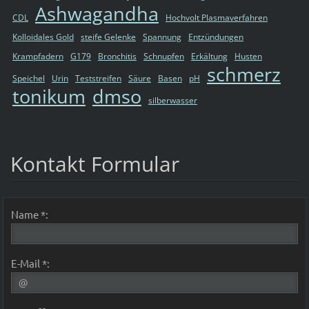
Ashwagandha
CDL
Hochvolt Plasmaverfahren
Kolloidales Gold
steife Gelenke
Spannung
Entzündungen
Krampfadern
G179
Bronchitis
Schnupfen
Erkältung
Husten
schmerz
Speichel
Urin
Teststreifen
Säure
Basen
pH
tonikum
dmso
silberwasser
Kontakt Formular
Name *:
E-Mail *: