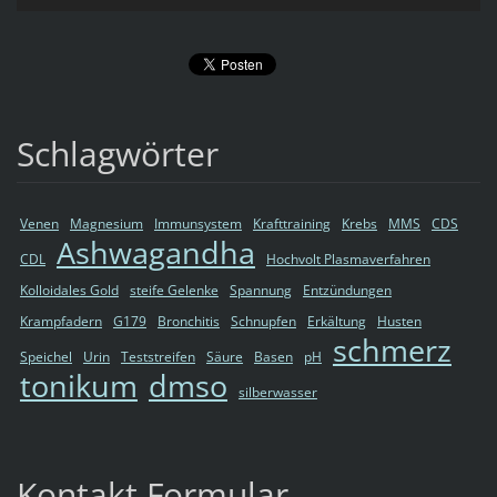
Schlagwörter
Venen
Magnesium
Immunsystem
Krafttraining
Krebs
MMS
CDS
Ashwagandha
CDL
Hochvolt Plasmaverfahren
Kolloidales Gold
steife Gelenke
Spannung
Entzündungen
Krampfadern
G179
Bronchitis
Schnupfen
Erkältung
Husten
schmerz
Speichel
Urin
Teststreifen
Säure
Basen
pH
tonikum
dmso
silberwasser
Kontakt Formular