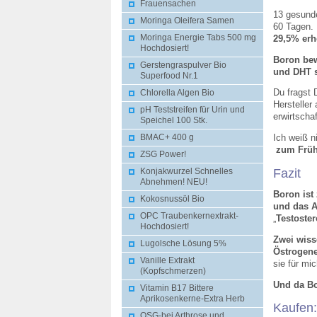
Frauensachen
13 gesund
Moringa Oleifera Samen
60 Tagen. 
29,5% erh
Moringa Energie Tabs 500 mg
Hochdosiert!
Boron bew
Gerstengraspulver Bio
und DHT s
Superfood Nr.1
Du fragst
Chlorella Algen Bio
Hersteller
pH Teststreifen für Urin und
erwirtscha
Speichel 100 Stk.
Ich weiß n
BMAC+ 400 g
zum Frühs
ZSG Power!
Fazit
Konjakwurzel Schnelles
Abnehmen! NEU!
Boron ist
Kokosnussöl Bio
und das 
OPC Traubenkernextrakt-
„
Testoste
Hochdosiert!
Zwei wiss
Lugolsche Lösung 5%
Östrogene
Vanille Extrakt
sie für mi
(Kopfschmerzen)
Und da Bo
Vitamin B17 Bittere
Aprikosenkerne-Extra Herb
Kaufen
OSG-bei Arthrose und