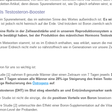
letten Artikel, denn dieses Spurenelement ist, wie Du gleich erfahren wirst, 
ls Testosteron-Booster
ein Spurenelement, das im wahrsten Sinne des Wortes außerirdisch ist.
Es wi
, ist jedoch nicht heimisch auf der Erde. Und trotzdem ist Boron ziemlich wich
 eine Rolle in der Zellwandstärke und in unserem Reproduktionssystem 
ile bestätigt haben, bei der Produktion des männlichen Hormons Testost
n Meteoriten stammt, ist es im Erdreich enthalten, was erklärt, warum die 
 unser Erdreich nicht mehr so nährstoffreich wie in Generationen vor unsere Zei
n für uns so wichtig ist:
tudie [1] nahmen 8 gesunde Männer über einen Zeitraum von 7 Tagen jeweils
en 7 Tagen wiesen alle Männer eine 28%-ige Steigerung des freien Testo
ige Reduzierung des
Östrogens
auf
.
stosteron (DHT) im Blut stieg ebenfalls an und Entzündungsmarker sank
 Studie ist nicht die einzige, die die
positiven Vorteile von Boron
beweisen 
re Studie [2] untersuchte den Effekt einer Boron-Supplementation auf die Vit
mon-Level der Probanden.