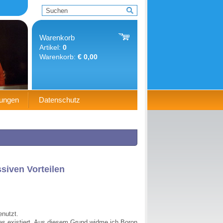
Warenkorb
Artikel:
0
Warenkorb:
€ 0,00
gungen
Datenschutz
siven Vorteilen
enutzt.
 es existiert. Aus diesem Grund widme ich Boron