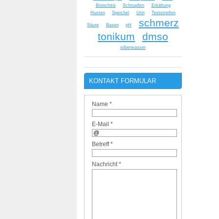
Bronchitis
Schnupfen
Erkältung
Husten
Speichel
Urin
Teststreifen
schmerz
Säure
Basen
pH
tonikum
dmso
silberwasser
KONTAKT FORMULAR
Name *
E-Mail *
Betreff *
Nachricht *