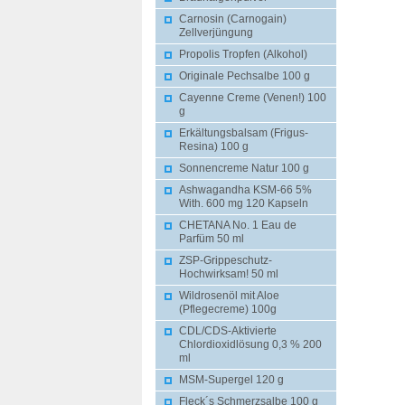
Carnosin (Carnogain)
Zellverjüngung
Propolis Tropfen (Alkohol)
Originale Pechsalbe 100 g
Cayenne Creme (Venen!) 100
g
Erkältungsbalsam (Frigus-
Resina) 100 g
Sonnencreme Natur 100 g
Ashwagandha KSM-66 5%
With. 600 mg 120 Kapseln
CHETANA No. 1 Eau de
Parfüm 50 ml
ZSP-Grippeschutz-
Hochwirksam! 50 ml
Wildrosenöl mit Aloe
(Pflegecreme) 100g
CDL/CDS-Aktivierte
Chlordioxidlösung 0,3 % 200
ml
MSM-Supergel 120 g
Fleck´s Schmerzsalbe 100 g