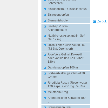
Schmerzen!
Zistrosenkraut-Cistus Incanus
Zistrosentropfen
Sternanistropfen
Zurück
Baobap Pulver-
Affenbrotbaum
Natürliches Astaxanthin! Soft
Gel 12 mg
Ozonisiertes Olivenöl 300 ml
(72 Std. Ozonisiert)
Aloe Vera Gel mit Kokosöl
oder Vanille und Koll.Silber
120 g
Damianatropfen 100 ml
Lorbeerblätter geschrotet 30
Gramm
Rhodiola Rosea (Rosenwurz)
120 Kaps. a 400 mg 5% Ros.
Melatonin 3 mg
Anorganischer Schwefel 400
g
Braunalgenpulver