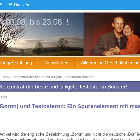
S
Drucken
 03.08. bis 23.08. !
3.08.
llung/Bezahlung
Neuigkeiten
Allgemeine Geschäftsbedin
|
Borax Konzentrat der beste und billigste Testosteron Booster!
Konzentrat der beste und billigste Testosteron Booster!
23:23
(Boron) und Testosteron: Ein Spurenelement mit mas
Artikel wird die englische Bezeichnung „Boron“ und nicht die deutsche „Bor“ b
 ein Spurenelement
, von dem die meisten sicherlich nicht mal wissen, dass