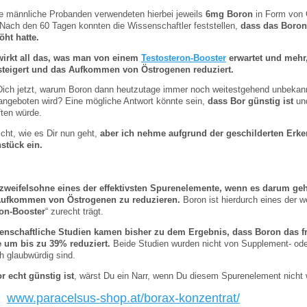
e männliche Probanden verwendeten hierbei jeweils
6mg Boron
in Form von 
Nach den 60 Tagen konnten die Wissenschaftler feststellen,
dass das Boron
öht hatte.
irkt all das, was man von einem
Testosteron-Booster
erwartet und mehr,
teigert und das Aufkommen von Östrogenen reduziert.
 Dich jetzt, warum Boron dann heutzutage immer noch weitestgehend unbekan
 angeboten wird? Eine mögliche Antwort könnte sein,
dass Bor günstig ist
und
ften würde.
icht, wie es Dir nun geht,
aber ich nehme aufgrund der geschilderten Erke
tück ein.
 zweifelsohne eines der effektivsten Spurenelemente, wenn es darum geh
Aufkommen von Östrogenen zu reduzieren.
Boron ist hierdurch eines der
ron-Booster
“ zurecht trägt.
enschaftliche Studien kamen bisher zu dem Ergebnis, dass Boron das f
 um bis zu 39% reduziert.
Beide Studien wurden nicht von Supplement- od
ch glaubwürdig sind.
r echt günstig ist
, wärst Du ein Narr, wenn Du diesem Spurenelement nicht 
:
www.paracelsus-shop.at/borax-konzentrat/