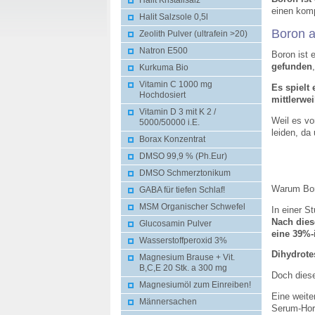
Halit Kristallsalz
einen komp
Halit Salzsole 0,5l
Boron a
Zeolith Pulver (ultrafein >20)
Natron E500
Boron ist 
gefunden
Kurkuma Bio
Vitamin C 1000 mg
Es spielt
Hochdosiert
mittlerwe
Vitamin D 3 mit K 2 /
Weil es vo
5000/50000 i.E.
leiden, da
Borax Konzentrat
DMSO 99,9 % (Ph.Eur)
DMSO Schmerztonikum
Warum Boro
GABA für tiefen Schlaf!
MSM Organischer Schwefel
In einer S
Nach dies
Glucosamin Pulver
eine 39%-
Wasserstoffperoxid 3%
Dihydrote
Magnesium Brause + Vit.
B,C,E 20 Stk. a 300 mg
Doch diese
Magnesiumöl zum Einreiben!
Eine weite
Männersachen
Serum-Hor