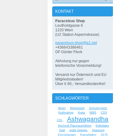
KONTAKT
Paracelsus Shop
Leutholdgasse 6
1220 Wien
(U2 Station Aspernstrasse)
paracels
us-shop@
a1.net
+436643386461
GF-Günter Fleck
Abholung nur gegen
telefonische Voranmeldung!
Versand nur Österreich und EU
Mitgliedsstaaten!
Über € 80,- Versandkostenfrei!
SCHLAGWÖRTER
Venen
Magnesium
Immunsystem
Krafttraining
Krebs
MMS
CDS
Ashwagandha
CDL
Hochvolt Plasmaverfahren
Kolloidales
Gold
steife Gelenke
Spannung
Entzündungen
Krampfadern
G179