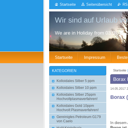
Startseite
Seitenübersicht
RS
Wir sind auf Urlaub von
We are in Holiday from 03.08. to 2
Startseite
Impressum
Beste
Startseite
KATEGORIEN
Borax 
Kolloidales Silber 5 ppm
Kolloidales Silber 10 ppm
14.05.2017 
Kolloidales Silber 25ppm
Borax 
Hochvoltplasmaverfahren!
Kolloidales Gold 10ppm
Hochvolt Plasmaverfahren!
Gereinigtes Petroleum G179
von Caelo
In diesem 
Boron ist