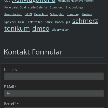
CDL
Hochvolt Plasmaverfahren
Kolloidales Gold
steife Gelenke
Spannung
Entzündungen
Krampfadern
G179
Bronchitis
Schnupfen
Erkältung
Husten
schmerz
Speichel
Urin
Teststreifen
Säure
Basen
pH
tonikum
dmso
silberwasser
Kontakt Formular
Name *:
E-Mail *:
Betreff *: