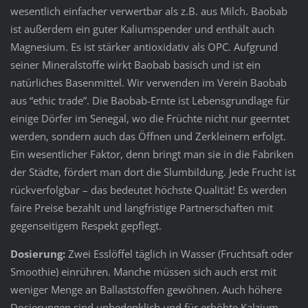
wesentlich einfacher verwertbar als z.B. aus Milch. Baobab
ist außerdem ein guter Kaliumspender und enthält auch
Magnesium. Es ist stärker antioxidativ als OPC. Aufgrund
seiner Mineralstoffe wirkt Baobab basisch und ist ein
natürliches Basenmittel. Wir verwenden im Verein Baobab
aus “ethic trade”. Die Baobab-Ernte ist Lebensgrundlage für
einige Dörfer im Senegal, wo die Früchte nicht nur geerntet
werden, sondern auch das Öffnen und Zerkleinern erfolgt.
Ein wesentlicher Faktor, denn bringt man sie in die Fabriken
der Städte, fördert man dort die Slumbildung. Jede Frucht ist
rückverfolgbar – das bedeutet höchste Qualität! Es werden
faire Preise be­zahlt und langfristige Partnerschaften mit
gegenseiti­gem Respekt gepflegt.
Dosierung:
Zwei Esslöffel täglich in Wasser (Frucht­saft oder
Smoothie) einrühren. Manche müssen sich auch erst mit
weniger Menge an Ballaststoffen gewöhnen. Auch höhere
Dosie­rungen sind unbedenklich und für erhöhte Kalzium-,