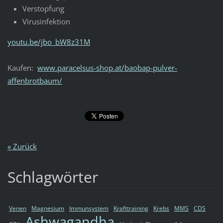
Verstopfung
Virusinfektion
youtu.be/jbo_bW8z31M
Kaufen:
www.paracelsus-shop.at/baobap-pulver-
affenbrotbaum/
« Zurück
Schlagwörter
Venen
Magnesium
Immunsystem
Krafttraining
Krebs
MMS
CDS
Ashwagandha