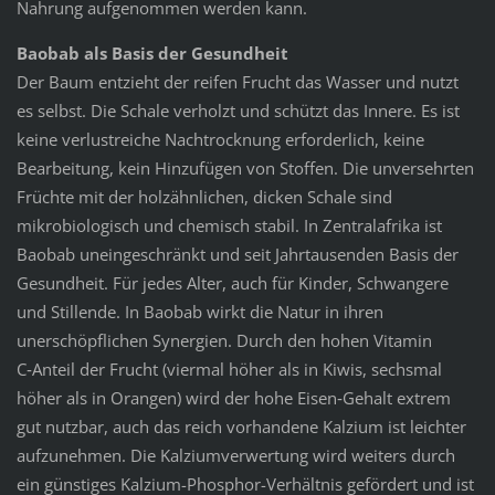
Nahrung aufgenommen werden kann.
Baobab als Basis der Gesundheit
Der Baum entzieht der reifen Frucht das Wasser und nutzt
es selbst. Die Schale verholzt und schützt das Innere. Es ist
keine verlustreiche Nachtrocknung erforderlich, keine
Bearbeitung, kein Hinzufügen von Stoffen. Die unversehrten
Früchte mit der holz­ähn­lichen, dicken Schale sind
mikrobiologisch und che­misch stabil. In Zentralafrika ist
Baobab uneingeschränkt und seit Jahrtausenden Basis der
Gesundheit. Für jedes Alter, auch für Kinder, Schwangere
und Stillende. In Baobab wirkt die Natur in ihren
unerschöpflichen Synergien. Durch den hohen Vitamin
C‑Anteil der Frucht (viermal höher als in Kiwis, sechsmal
höher als in Orangen) wird der hohe Eisen‑Gehalt extrem
gut nutzbar, auch das reich vorhandene Kalzium ist leichter
aufzunehmen. Die Kalziumverwertung wird weiters durch
ein günstiges Kalzium-Phosphor-Verhältnis gefördert und ist